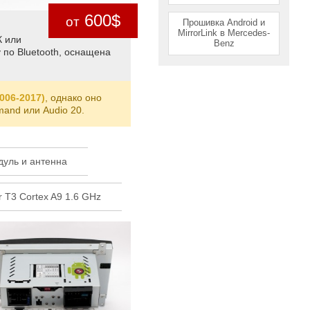
600$
от
Прошивка Android и
MirrorLink в Mercedes-
К или
Benz
 по Bluetooth, оснащена
006-2017)
, однако оно
and или Audio 20.
уль и антенна
r T3 Сortex A9 1.6 GHz