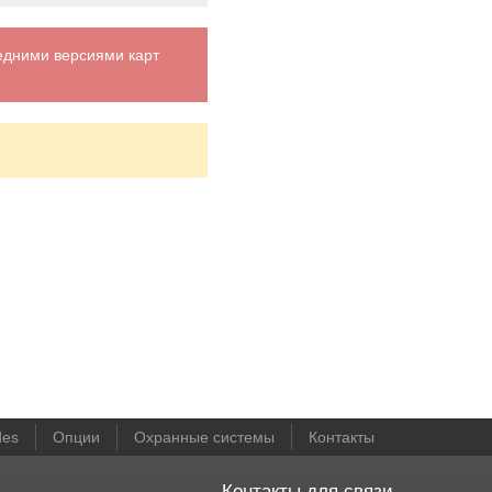
едними версиями карт
des
Опции
Охранные системы
Контакты
Контакты для связи