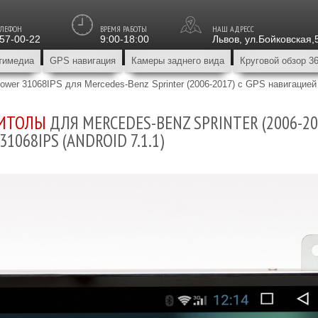
ЕЛЕФОН
ВРЕМЯ РАБОТЫ
НАШ АДРЕСС
157-00-22
9:00-18:00
Львов
,
ул.Бойковская,
тимедиа
GPS навигация
Камеры заднего вида
Круговой обзор 3
wer 31068IPS для Mercedes-Benz Sprinter (2006-2017) с GPS навигацией
НИТОЛЫ
ДЛЯ MERCEDES-BENZ SPRINTER (2006-2
31068IPS (ANDROID 7.1.1)