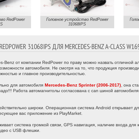
тво RedPower
Головное устройство RedPower
Голо
PS
31068IPS
POWER 31068IPS ДЛЯ MERCEDES-BENZ A-CLASS W169 
es-Benz от компании RedPower по праву можно назвать отличной а
можности автомобиля. Не смотря на то, что продукция производи
жностью и главное производительностью.
льно для автомобиля
Mercedes-Benz
Sprinter (2006-2017)
, она ст
 надо!!! Работа автомагнитолы согласована с can шиной автомобиля
действительно широки. Операционная система Android открывает д
есующее вас приложение из PlayMarket.
ивает система громкой связи, GPS навигация, наличие входа для 
идео с USB флешки.