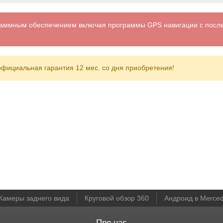
граммным обеспечением включая программы GPS навигации с посл
официальная гарантия 12 мес. со дня приобретения!
Камеры заднего вида
Круговой обзор 360
Андроид в Merce
Про нас