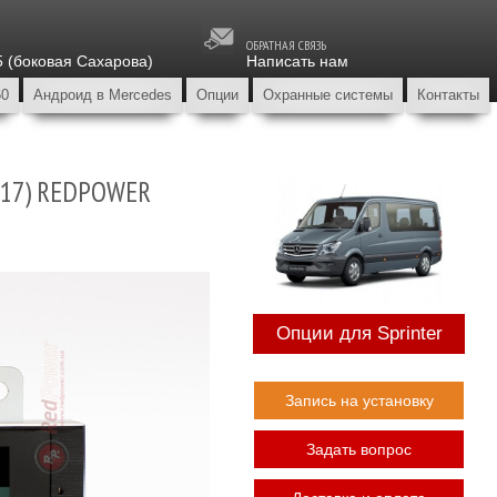
ОБРАТНАЯ СВЯЗЬ
5 (боковая Сахарова)
Написать нам
60
Андроид в Mercedes
Опции
Охранные системы
Контакты
017) REDPOWER
Опции для Sprinter
Запись на установку
Задать вопрос