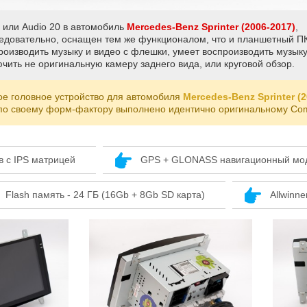
 или Audio 20 в автомобиль
Mercedes-Benz Sprinter (2006-2017)
,
ледовательно, оснащен тем же функционалом, что и планшетный П
оизводить музыку и видео с флешки, умеет воспроизводить музыку
чить не оригинальную камеру заднего вида, или круговой обзор.
ое головное устройство для автомобиля
Mercedes-Benz Sprinter (2
 по своему форм-фактору выполнено идентично оригинальному Com
 с IPS матрицей
GPS + GLONASS навигационный мод
Flash память - 24 ГБ (16Gb + 8Gb SD карта)
Allwinne