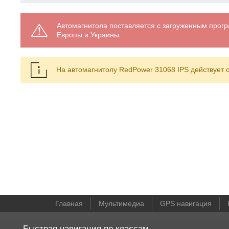
Автомагнитола поставляется с загруженным про
Европы и Украины.
На автомагнитолу RedPower 31068 IPS действует 
Главная
Мультимедиа
GPS навигация
Быстрая навигация по классам