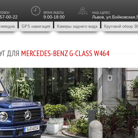
ЕЛЕФОН
ВРЕМЯ РАБОТЫ
НАШ АДРЕСС
157-00-22
9:00-18:00
Львов
,
ул.Бойковская,
тимедиа
GPS навигация
Камеры заднего вида
Круговой обзор 3
УГ ДЛЯ
MERCEDES-BENZ G-CLASS W464