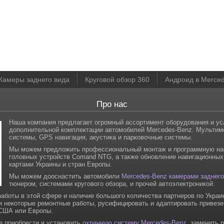
Камеры заднего вида
Круговой обзор 360
Андроид в Merce
Про нас
Наша компания предлагает огромный ассортимент оборудования и ус
дополнительной комплектации автомобилей Mercedes-Benz. Мульти
системы, GPS навигация, акустика и парковочные системы.
Мы можем предложить профессиональный монтаж и программную на
головных устройств Comand NTG, а также обновление навигационных
картами Украины и стран Европы.
Мы можем дооснастить автомобили
Mercedes-Benz камерами заднего
тюнером, системами кругового обзора, и прочей автоэлектроникой.
аботы в этой сфере и наличие большого количества партнеров по Украи
и некоторые ремонтные работы, русифицировать и адаптировать привез
 США или Европы.
е приобрести и установить
охранную систему Mercedes-Benz
, заменить 