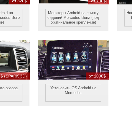
от 320$
от 700$
roid на
Мониторы Android на спинку
На
rcedes-Benz
сидений Mercedes-Benz (под
е)
оригинальное крепление)
0$ (SPARK 3D)
от 1000$
го обзора
Установить OS Android на
Mercedes