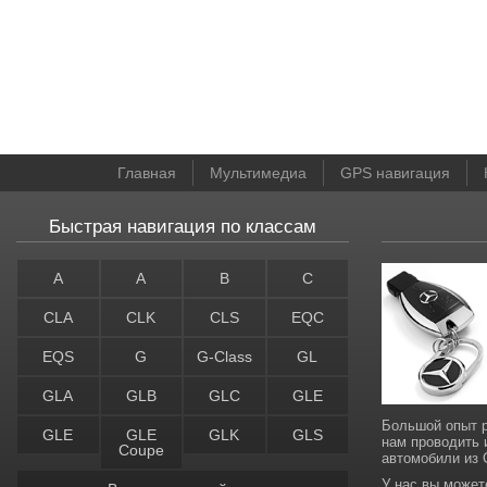
Главная
Мультимедиа
GPS навигация
Быстрая навигация по классам
A
A
B
C
CLA
CLK
CLS
EQC
EQS
G
G-Class
GL
GLA
GLB
GLC
GLE
Большой опыт р
GLE
GLE
GLK
GLS
нам проводить 
Coupe
автомобили из
У нас вы может