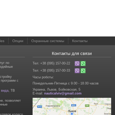
des
Опции
Охранные системы
Контакты
Контакты для связи
луг по
Тел: +38 (095) 157-00-22
медийные
Тел: +38 (095) 157-00-33
стройку
Часы роботы:
 программ с
Понедельник-Пятница с 9.00 - 18.00 часов
Украина, Львов, Бойковская, 5
 вида
, ТВ
E-mail:
nauticalviv@gmail.com
не, позволяет
енные
рулевое колесо