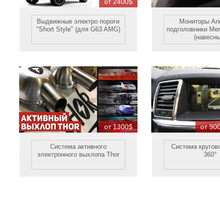
от 2400$
Выдвижные электро пороги
Мониторы And
"Short Style" (для G63 AMG)
подголовники Me
(навесны
от 1300$
от 90
Система активного
Система кругово
электронного выхлопа Thor
360°