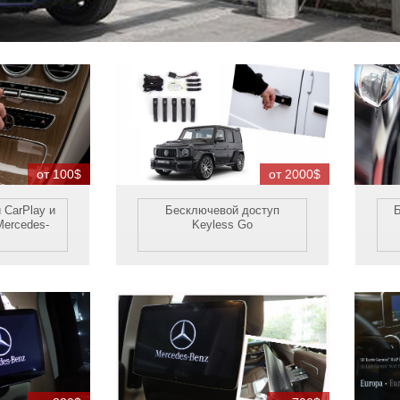
от 100$
от 2000$
 CarPlay и
Бесключевой доступ
Mercedes-
Keyless Go