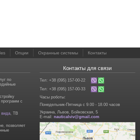
des
Опции
Охранные системы
Контакты
Контакты для связи
луг по
Тел: +38 (095) 157-00-22
медийные
Тел: +38 (095) 157-00-33
стройку
Часы роботы:
 программ с
Понедельник-Пятница с 9.00 - 18.00 часов
Украина, Львов, Бойковская, 5
 вида
, ТВ
E-mail:
nauticalviv@gmail.com
не, позволяет
енные