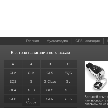
Главная
Мультимедиа
GPS навигация
Быстрая навигация по классам
A
A
B
C
CLA
CLK
CLS
EQC
EQS
G
G-Class
GL
GLA
GLB
GLC
GLE
Большой опыт р
GLE
GLE
GLK
GLS
нам проводить 
Coupe
автомобили из