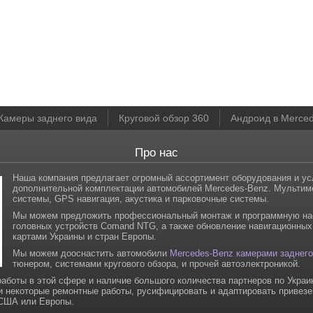
Камеры заднего вида
Круговой обзор 360
Андроид в Merce
Про нас
Наша компания предлагает огромный ассортимент оборудования и ус
дополнительной комплектации автомобилей Mercedes-Benz. Мульти
системы, GPS навигация, акустика и парковочные системы.
Мы можем предложить профессиональный монтаж и программную на
головных устройств Comand NTG, а также обновление навигационных
картами Украины и стран Европы.
Мы можем дооснастить автомобили
Mercedes-Benz камерами заднего
тюнером, системами кругового обзора, и прочей автоэлектроникой.
аботы в этой сфере и наличие большого количества партнеров по Украи
и некоторые ремонтные работы, русифицировать и адаптировать привез
 США или Европы.