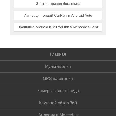
Электропривод багажника
Активация опций CarPlay и Android Auto
Прошивка Android и MirrorLink в Mercedes-Benz
Главная
Мультимедиа
GPS навигация
Камеры заднего вида
Круговой обзор 360
Андроид в Mercedes