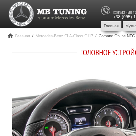
КОНТАКТНЫЙ Т
+38 (095) 
Главная
Муль
Главная
/
Mercedes-Benz СLA-Class C117
/
Comand Online NTG 
ГОЛОВНОЕ УСТРОЙС