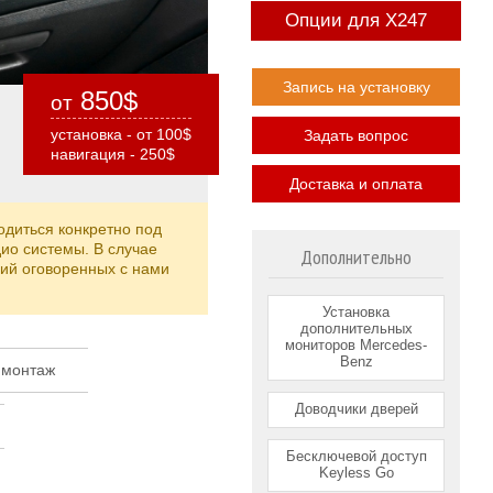
Опции для X247
Запись на установку
850$
от
установка - от 100$
Задать вопрос
навигация - 250$
Доставка и оплата
одиться конкретно под
ио системы. В случае
Дополнительно
ций оговоренных с нами
Установка
дополнительных
мониторов Mercedes-
Benz
 монтаж
Доводчики дверей
Бесключевой доступ
Keyless Go