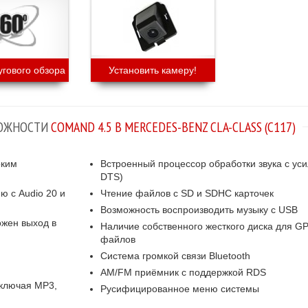
угового обзора
Установить камеру!
ОЖНОСТИ
COMAND 4.5 В MERCEDES-BENZ CLA-CLASS (C117)
оким
Встроенный процессор обработки звука с усил
DTS)
ю с Audio 20 и
Чтение файлов с SD и SDHC карточек
Возможность воспроизводить музыку с USB
ожен выход в
Наличие собственного жесткого диска для G
файлов
Система громкой связи Bluetooth
AM/FM приёмник с поддержкой RDS
ключая MP3,
Русифицированное меню системы