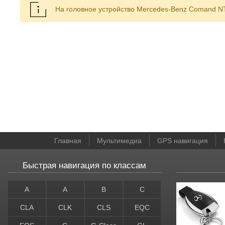
На головное устройство Mercedes-Benz Comand NT
Главная
Мультимедиа
GPS навигация
Быстрая навигация по классам
A
A
B
C
CLA
CLK
CLS
EQC