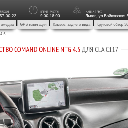
ЕЛЕФОН
ВРЕМЯ РАБОТЫ
НАШ АДРЕСС
157-00-22
9:00-18:00
Львов
,
ул.Бойковская,
тимедиа
GPS навигация
Камеры заднего вида
Круговой обзор 3
4.5
ТВО COMAND ONLINE NTG 4.5
ДЛЯ CLA C117