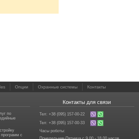
des
Опции
Охранные системы
Контакты
Контакты для связи
луг по
Тел: +38 (095) 157-00-22
медийные
Тел: +38 (095) 157-00-33
стройку
Часы роботы:
 программ с
Понедельник-Пятница с 9.00 - 18.00 часов