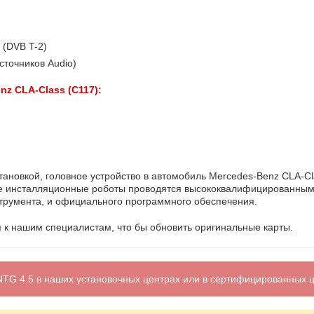
 (DVB T-2)
точников Audio)
z CLA-Class (C117):
тановкой, головное устройство в автомобиль Mercedes-Benz CLA-Cl
 Все инсталляционные роботы проводятся высококвалифицированным
трумента, и официального программного обеспечения.
 к нашим специалистам, что бы обновить оригинальные карты.
TG 4.5 в наших установочных центрах или в сертифицированных ц