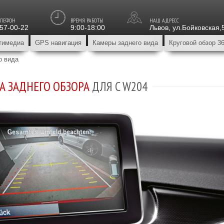
ЕЛЕФОН
ВРЕМЯ РАБОТЫ
НАШ АДРЕСС
157-00-22
9:00-18:00
Львов
,
ул.Бойковская,
тимедиа
GPS навигация
Камеры заднего вида
Круговой обзор 3
о вида
А ЗАДНЕГО ОБЗОРА
ДЛЯ C W204