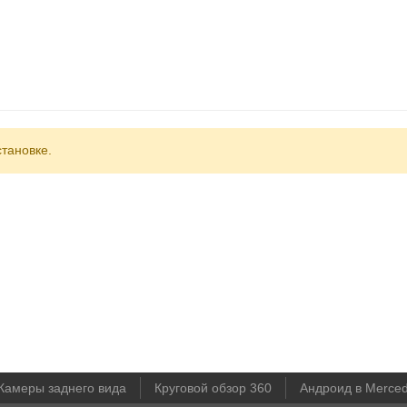
становке
.
Камеры заднего вида
Круговой обзор 360
Андроид в Merce