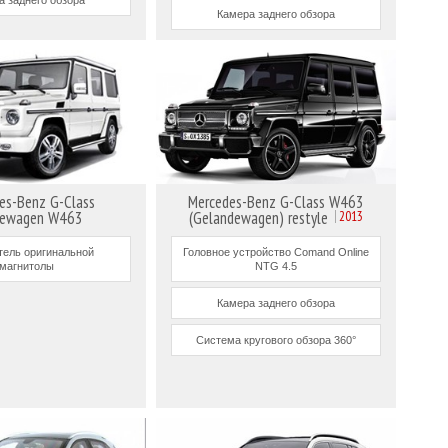
Камера заднего обзора
es-Benz G-Class
Mercedes-Benz G-Class W463
dewagen W463
(Gelandewagen) restyle
2013
ель оригинальной
Головное устройство Comand Online
магнитолы
NTG 4.5
Камера заднего обзора
Система кругового обзора 360°