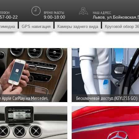
ЕЛЕФОН
ВРЕМЯ РАБОТЫ
НАШ АДРЕСС
157-00-22
9:00-18:00
Львов
,
ул.Бойковская,
тимедиа
GPS навигация
Камеры заднего вида
Круговой обзор 3
Apple CarPlay на Mercedes
Бесключевой доступ (KEYLESS GO)