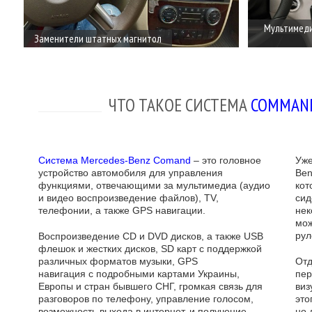
Мультимеди
Заменители штатных магнитол
ЧТО ТАКОЕ СИСТЕМА
COMMAN
Система Mercedes-Benz Comand
– это головное
Уже
устройство автомобиля для управления
Ben
функциями, отвечающими за мультимедиа (аудио
кот
и видео воспроизведение файлов), TV,
сид
телефонии, а также GPS навигации.
нек
мож
рул
Воспроизведение CD и DVD дисков, а также USB
флешок и жестких дисков, SD карт с поддержкой
различных форматов музыки, GPS
Отд
навигация с подробными картами Украины,
пер
Европы и стран бывшего СНГ, громкая связь для
виз
разговоров по телефону, управление голосом,
это
возможность выхода в интернет, и получение
но 