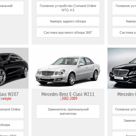
инальной
Головное устройство Comand Online
Головное ус
ы
NTG 4.5
Камера заднего обзора
Камер
Система кругового обзора 360°
Система к
Class W207
Mercedes-Benz E-Class W211
Mercedes-
restyle
2002-2009
omand Online
Заменитель оригинальной
Головное ус
магнитолы
Заменит
обзора
бзора 360°
Камер