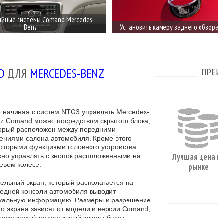
йные системы Comand Mercedes-
Benz
Установить камеру заднего обзора
D
ДЛЯ
MERCEDES-BENZ
ПРЕ
 начиная с систем NTG3 управлять Mercedes-
z Comand можно посредством скрытого блока,
орый расположен между передними
ениями салона автомобиля. Кроме этого
оторыми функциями головного устройства
Лучшая цена 
но управлять с кнопок расположенными на
евом колесе.
рынке
ельный экран, который располагается на
едней консоли автомобиля выводит
уальную информацию. Размеры и разрешение
го экрана зависят от модели и версии Comand,
даже самый педантичный клиент будет