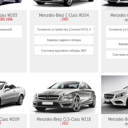
Class W203
Mercedes-Benz C-Class W204
Mercedes-
000-2006
2007
r
инальной
Головное устройство Comand NTG 4
Головное ус
ы
Камера заднего обзора
Камер
Система кругового обзора 360°
Система к
-Class W209
Mercedes-Benz CLS-Class W218
Mercedes-B
9
2011
r