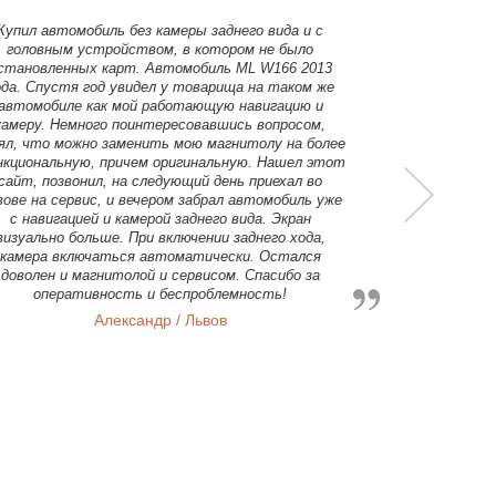
Купил автомобиль без камеры заднего вида и с
головным устройством, в котором не было
становленных карт. Автомобиль ML W166 2013
ода. Спустя год увидел у товарища на таком же
автомобиле как мой работающую навигацию и
камеру. Немного поинтересовавшись вопросом,
ял, что можно заменить мою магнитолу на более
кциональную, причем оригинальную. Нашел этот
сайт, позвонил, на следующий день приехал во
вове на сервис, и вечером забрал автомобиль уже
с навигацией и камерой заднего вида. Экран
визуально больше. При включении заднего хода,
камера включаться автоматически. Остался
доволен и магнитолой и сервисом. Спасибо за
оперативность и беспроблемность!
Александр / Львов