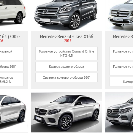
X164 (2005-
Mercedes-Benz GL-Class X166
Mercedes-B
06
2012
инальной
Головное устройство Comand Online
Головное ус
ы
NTG 4.5
бзора 360°
Камера заднего обзора
Головное ус
истратор
Система кругового обзора 360°
BML2-N
Камер