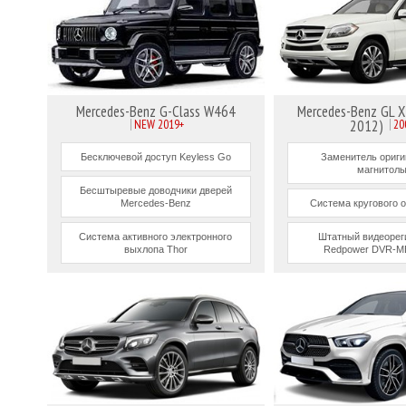
Mercedes-Benz G-Class W464
Mercedes-Benz GL 
NEW 2019+
2012)
20
Бесключевой доступ Keyless Go
Заменитель ориг
магнитол
Бесштыревые доводчики дверей
Mercedes-Benz
Система кругового о
Система активного электронного
Штатный видеорег
выхлопа Thor
Redpower DVR-M