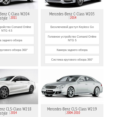
Benz C-Class W204
Mercedes-Benz C-Class W205
estyle
2011
2014
тройство Comand Online
Бесключевой доступ Keyless Go
NTG 4.5
Головное устройство Comand Online
а заднего обзора
NTG 5
ругового обзора 360°
Камера заднего обзора
Система кругового обзора 360°
enz CLS-Class W218
Mercedes-Benz CLS-Class W219
estyle
2014
2004-2010