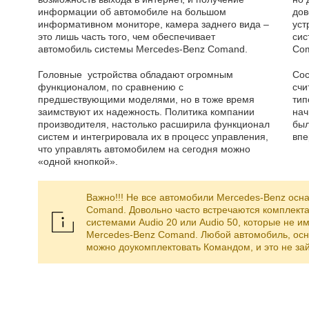
информации об автомобиле на большом
дов
ь без камеры заднего вида и с
Обратилс
информативном мониторе, камера заднего вида –
уст
ройством, в котором не было
дилеры ум
это лишь часть того, чем обеспечивает
сис
арт. Автомобиль ML W166 2013
2017 года 
автомобиль системы Mercedes-Benz Comand.
Co
 увидел у товарища на таком же
возможно.
к мой работающую навигацию и
мне ответи
Головные устройства обладают огромным
Сос
о поинтересовавшись вопросом,
цену в по
функционалом, по сравнению с
счи
заменить мою магнитолу на более
я приня
предшествующими моделями, но в тоже время
тип
причем оригинальную. Нашел этот
помог. Ре
заимствуют их надежность. Политика компании
нач
, на следующий день приехал во
две недели
производителя, настолько расширила функционал
был
 и вечером забрал автомобиль уже
вуал
систем и интегрировала их в процесс управления,
впе
и камерой заднего вида. Экран
авто
что управлять автомобилем на сегодня можно
е. При включении заднего хода,
рекомендо
ться автоматически. Остался
я понял, 
«одной кнопкой».
итолой и сервисом. Спасибо за
причем 
ость и беспроблемность!
систе
дальнейше
Важно!!! Не все автомобили Mercedes-Benz осн
лександр / Львов
Comand. Довольно часто встречаются комплект
системами Audio 20 или Audio 50, которые не и
Mercedes-Benz Comand. Любой автомобиль, о
можно доукомплектовать Командом, и это не за