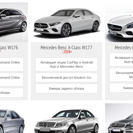
Class W176
Mercedes-Benz A-Class W177
Mercedes
7
2018+
Активация о
Auto 
omand Online
Активация опции CarPlay и Android
Auto в Mercedes-Benz
Бесштырев
Me
omand Online
Бесключевой доступ Keyless Go
Камер
Камера заднего обзора
обзора