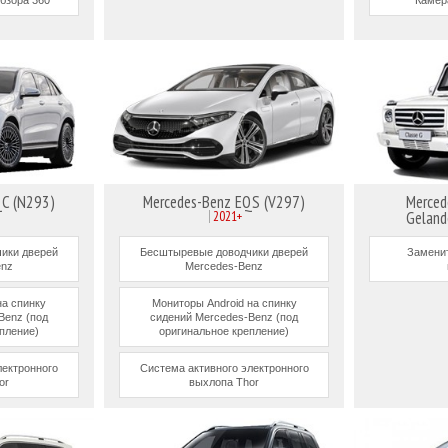
QC (N293)
Mercedes-Benz EQS (V297)
Merced
2021+
Gelan
ики дверей
Бесштыревые доводчики дверей
Заменит
enz
Mercedes-Benz
на спинку
Мониторы Android на спинку
Benz (под
сидений Mercedes-Benz (под
пление)
оригинальное крепление)
лектронного
Система активного электронного
or
выхлопа Thor