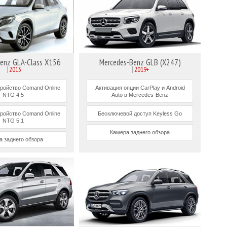
enz GLA-Class X156
Mercedes-Benz GLB (X247)
2013
2019+
тройство Comand Online
Активация опции CarPlay и Android
NTG 4.5
Auto в Mercedes-Benz
тройство Comand Online
Бесключевой доступ Keyless Go
NTG 5.1
Камера заднего обзора
а заднего обзора