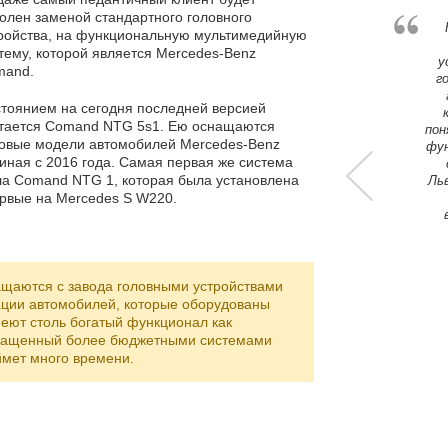
олен заменой стандартного головного
я в эту компанию, так как официальные
ройства, на функциональную мультимедийную
удрились завести в Украину автомобиль
тему, которой является Mercedes-Benz
без навигации. Уму непостижимо как такое
у
mand.
 На вопрос, как сюда прошить навигацию,
г
ли, что процедура сложная, ну и озвучив
тоянием на сегодня последней версией
чти 10 процентов стоимости автомобиля
тается Comand NTG 5s1. Ею оснащаются
лся искать самостоятельно кто бы мне
пон
овые модели автомобилей Mercedes-Benz
бята подобрали все, необходимое, через
фун
иная с 2016 года. Самая первая же система
 подъехал, и в течении нескольких часов,
а Comand NTG 1, которая была установлена
я – GPS навигация и свежие карты в
Ль
рвые на Mercedes S W220.
мобиле. Огромное спасибо, буду вас
вать знакомым! Немного покопав форумы,
что мне достался автомобиль с Audio 20,
без подготовленной навигации. Мне эту
му заменили на Mercedes Comand. В
м планирую также заменить динамики и
ащаются с завода головными устройствами
установить сабвуфер..
ации автомобилей, которые оборудованы
меют столь богатый функционал как
Виктор / г.Киев
снащенный более бюджетными системами
ймет много времени.