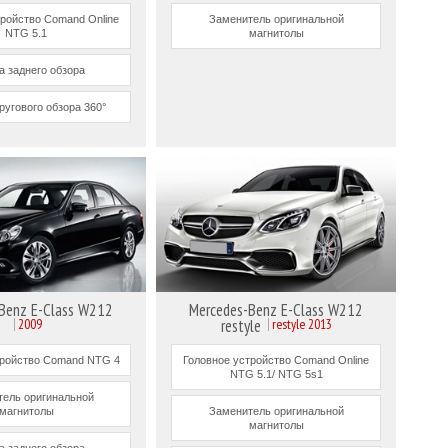
тройство Comand Online
Заменитель оригинальной
NTG 5.1
магнитолы
а заднего обзора
ругового обзора 360°
Benz E-Class W212
Mercedes-Benz E-Class W212
2009
restyle
restyle 2013
тройство Comand NTG 4
Головное устройство Comand Online
NTG 5.1/ NTG 5s1
ель оригинальной
магнитолы
Заменитель оригинальной
магнитолы
а заднего обзора