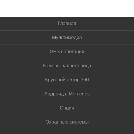
Главная
Мультимедиа
GPS навигация
Камеры заднего вида
Круговой обзор 360
Андроид в Mercedes
Опции
Охранные системы