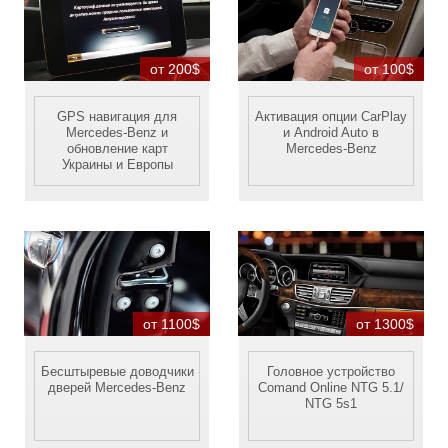
от 200$
от 100$
GPS навигация для
Активация опции CarPlay
Mercedes-Benz и
и Android Auto в
обновление карт
Mercedes-Benz
Украины и Европы
от 1100$
от 1300$
Бесштыревые доводчики
Головное устройство
дверей Mercedes-Benz
Comand Online NTG 5.1/
NTG 5s1