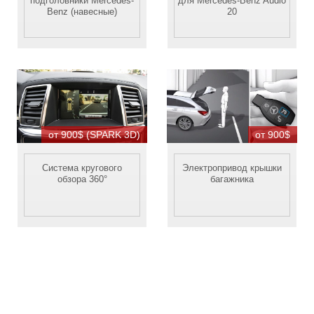
подголовники Mercedes-
для Mercedes-Benz Audio
Benz (навесные)
20
от 900$ (SPARK 3D)
от 900$
Система кругового
Электропривод крышки
обзора 360°
багажника